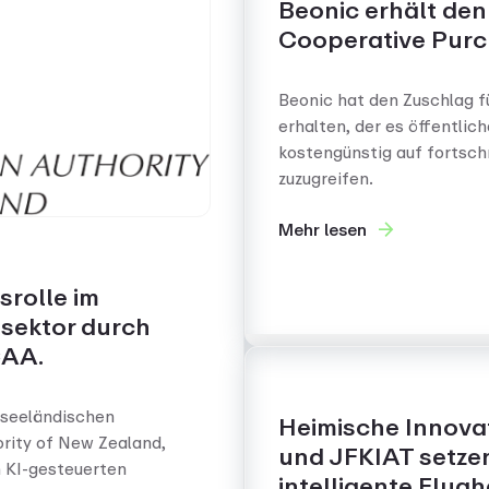
Beonic erhält den
Cooperative Purc
Beonic hat den Zuschlag f
erhalten, der es öffentlich
kostengünstig auf fortsc
zuzugreifen.
Mehr lesen
srolle im
sektor durch
CAA.
useeländischen
Heimische Innovat
hority of New Zealand,
und JFKIAT setze
 KI-gesteuerten
intelligente Flug