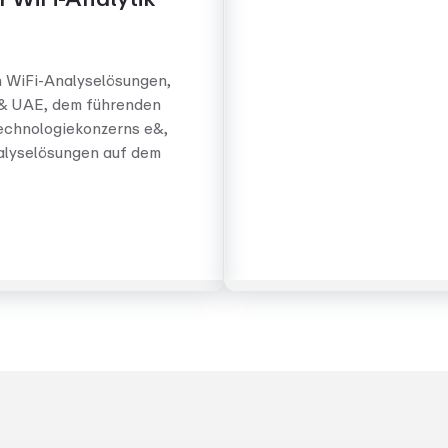
n WiFi-Analyselösungen,
e& UAE, dem führenden
echnologiekonzerns e&,
alyselösungen auf dem