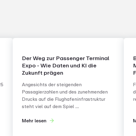
Der Weg zur Passenger Terminal
B
Expo - Wie Daten und KI die
M
Zukunft prägen
F
25
Angesichts der steigenden
F
Passagierzahlen und des zunehmenden
d
Drucks auf die Flughafeninfrastruktur
r
steht viel auf dem Spiel ...
Mehr lesen
M